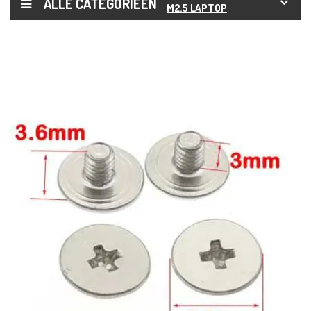
ALLE CATEGORIEËN
M2.5 LAPTOP
SCHARNIER
SCHROEF
PLATTE KOP
KRUISKOP
SCHROEF