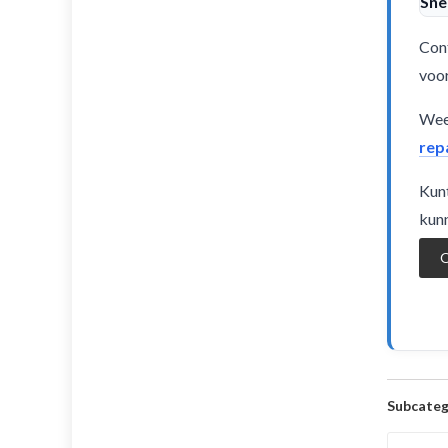
Sne
Cont
voor
Weet
rep
Kunt
kunn
O
Subcateg