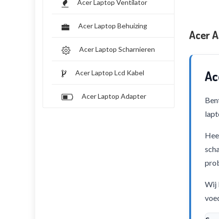
Acer Laptop Ventilator
Acer Laptop Behuizing
Acer A
Acer Laptop Scharnieren
Ac
Acer Laptop Lcd Kabel
Acer Laptop Adapter
Bent
lapt
Heef
scha
pro
Wij 
voed