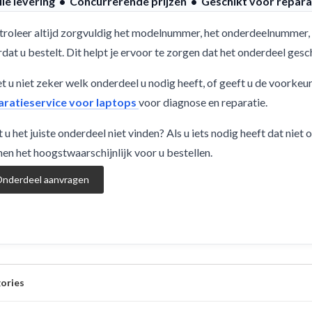
lle levering • Concurrerende prijzen • Geschikt voor repara
roleer altijd zorgvuldig het modelnummer, het onderdeelnummer, 
dat u bestelt. Dit helpt je ervoor te zorgen dat het onderdeel ge
 u niet zeker welk onderdeel u nodig heeft, of geeft u de voorkeu
aratieservice voor laptops
voor diagnose en reparatie.
 u het juiste onderdeel niet vinden? Als u iets nodig heeft dat niet
en het hoogstwaarschijnlijk voor u bestellen.
nderdeel aanvragen
ories