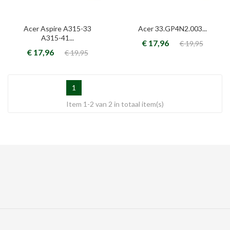
Acer Aspire A315-33
Acer 33.GP4N2.003...
A315-41...
€ 17,96
€ 19,95
€ 17,96
€ 19,95
1
Item 1-2 van 2 in totaal item(s)