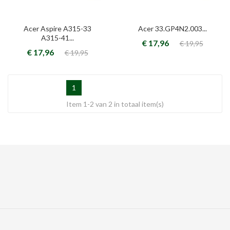
Acer Aspire A315-33
Acer 33.GP4N2.003...
A315-41...
€ 17,96
€ 19,95
€ 17,96
€ 19,95
1
Item 1-2 van 2 in totaal item(s)