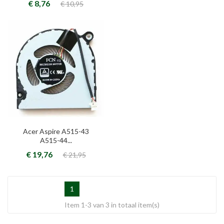
€ 8,76
€ 10,95
Acer Aspire A515-43
A515-44...
€ 19,76
€ 21,95
1
Item 1-3 van 3 in totaal item(s)