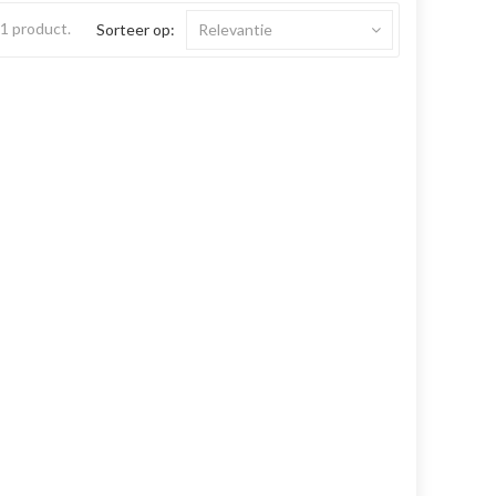
s 1 product.
Sorteer op:
Relevantie