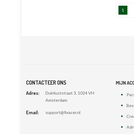
1
CONTACTEER ONS
MIJN AC
Adres:
Duinluststraat 3, 1024 VH
Pers
Amsterdam
Bes
Email:
support@fixacer.nl
Cre
Adr