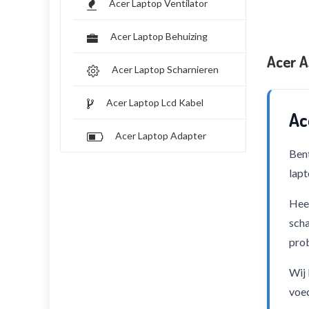
Acer Laptop Ventilator
Acer Laptop Behuizing
Acer A
Acer Laptop Scharnieren
Acer Laptop Lcd Kabel
Ac
Acer Laptop Adapter
Bent
lapt
Heef
scha
pro
Wij 
voed