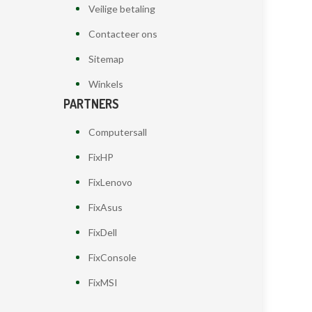
Veilige betaling
Contacteer ons
Sitemap
Winkels
PARTNERS
Computersall
FixHP
FixLenovo
FixAsus
FixDell
FixConsole
FixMSI