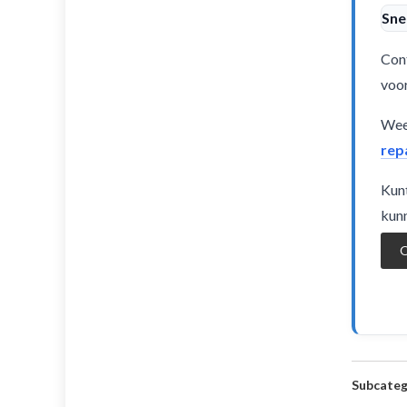
Sne
Cont
voor
Weet
rep
Kunt
kunn
O
Subcateg