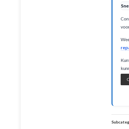
Sne
Cont
voor
Weet
rep
Kunt
kunn
O
Subcateg