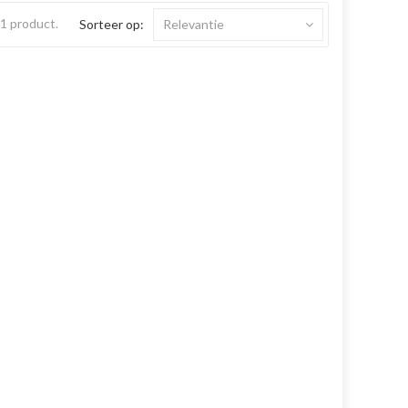
s 1 product.
Sorteer op:
Relevantie