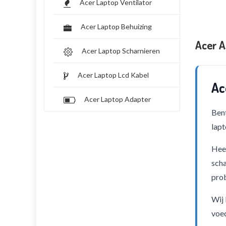
Acer Laptop Ventilator
Acer Laptop Behuizing
Acer A
Acer Laptop Scharnieren
Acer Laptop Lcd Kabel
Ac
Acer Laptop Adapter
Bent
lapt
Heef
scha
pro
Wij 
voed