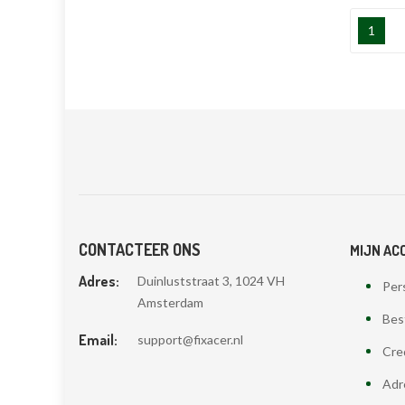
1
CONTACTEER ONS
MIJN AC
Adres:
Duinluststraat 3, 1024 VH
Pers
Amsterdam
Bes
Email:
support@fixacer.nl
Cre
Adr