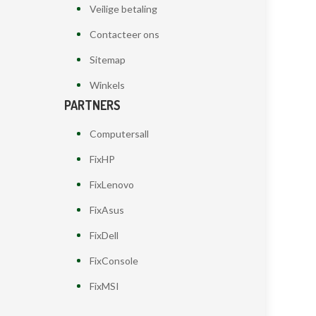
Veilige betaling
Contacteer ons
Sitemap
Winkels
PARTNERS
Computersall
FixHP
FixLenovo
FixAsus
FixDell
FixConsole
FixMSI