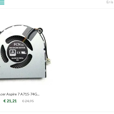
Er i
cer Aspire 7 A715-74G...
€ 21,21
€ 24,95