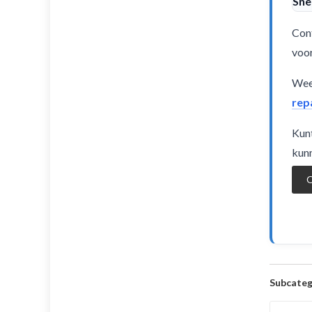
Sne
Cont
voor
Weet
rep
Kunt
kunn
O
Subcateg