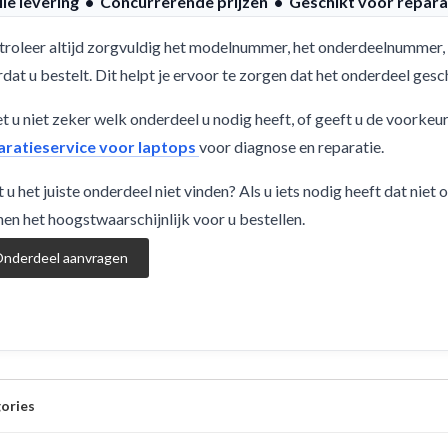
lle levering • Concurrerende prijzen • Geschikt voor repara
roleer altijd zorgvuldig het modelnummer, het onderdeelnummer, 
dat u bestelt. Dit helpt je ervoor te zorgen dat het onderdeel ge
 u niet zeker welk onderdeel u nodig heeft, of geeft u de voorkeu
aratieservice voor laptops
voor diagnose en reparatie.
 u het juiste onderdeel niet vinden? Als u iets nodig heeft dat niet
en het hoogstwaarschijnlijk voor u bestellen.
nderdeel aanvragen
ories