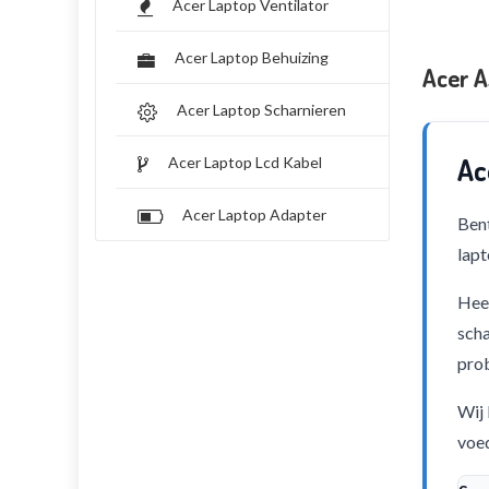
Acer Laptop Ventilator
Acer Laptop Behuizing
Acer A
Acer Laptop Scharnieren
Ac
Acer Laptop Lcd Kabel
Acer Laptop Adapter
Bent
lapt
Heef
scha
pro
Wij 
voed