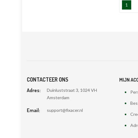
1
CONTACTEER ONS
MIJN AC
Adres:
Duinluststraat 3, 1024 VH
Pers
Amsterdam
Bes
Email:
support@fixacer.nl
Cre
Adr