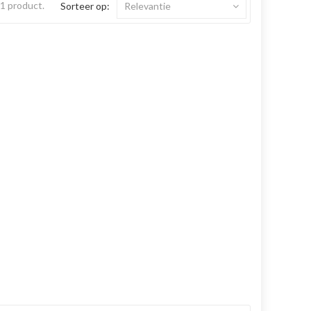
s 1 product.
Sorteer op:
Relevantie