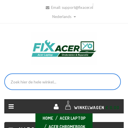
Email:
support@fixacer.nl
Nederlands
0
WINKELWAGEN
€ 0,00
HOME
ACER LAPTOP
ACER CHROMEBOOK