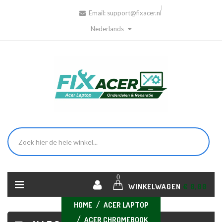
Email:
support@fixacer.nl
Nederlands
0
WINKELWAGEN
€ 0,00
HOME
ACER LAPTOP
ACER CHROMEBOOK