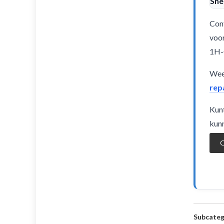
Sne
Cont
voor
1H-
Weet
rep
Kunt
kunn
O
Subcateg