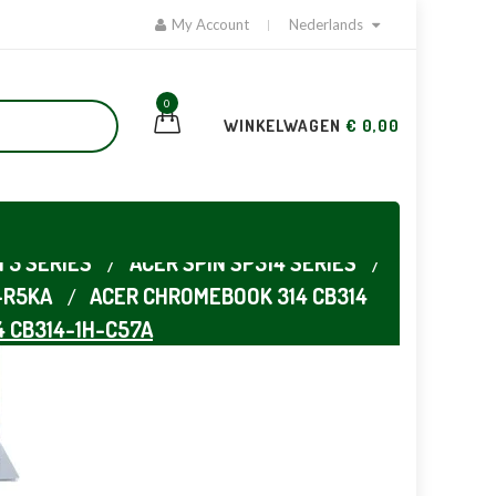
My Account
Nederlands
0
WINKELWAGEN
€ 0,00
 3 SERIES
ACER SPIN SP314 SERIES
-R5KA
ACER CHROMEBOOK 314 CB314
 CB314-1H-C57A