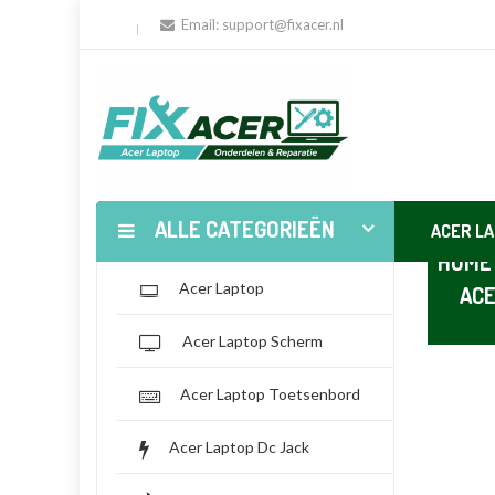
Email:
support@fixacer.nl
ALLE CATEGORIEËN
ACER L
HOME
Acer Laptop
ACE
Acer Laptop Scherm
Acer Laptop Toetsenbord
Acer Laptop Dc Jack