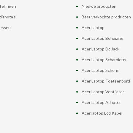
tellingen
Nieuwe producten
ditnota's
Best verkochte producten
essen
Acer Laptop
Acer Laptop Behuizing
Acer Laptop Dc Jack
Acer Laptop Scharnieren
Acer Laptop Scherm
Acer Laptop Toetsenbord
Acer Laptop Ventilator
Acer Laptop Adapter
Acer laptop Lcd Kabel