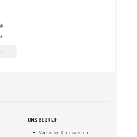
ak
kt

ONS BEDRIJF
Verzenden & retourneren