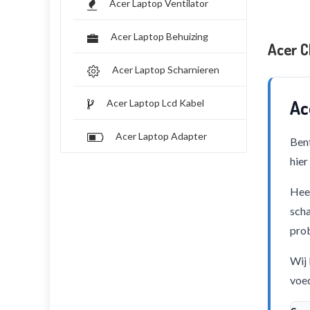
Acer Laptop Ventilator
Acer Laptop Behuizing
Acer 
Acer Laptop Scharnieren
Ac
Acer Laptop Lcd Kabel
Acer Laptop Adapter
Bent
hier
Heef
scha
pro
Wij 
voed