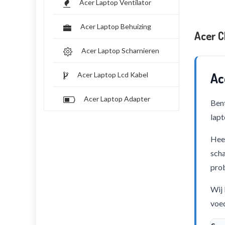
Acer Laptop Ventilator
Acer Laptop Behuizing
Acer C
Acer Laptop Scharnieren
Ac
Acer Laptop Lcd Kabel
Acer Laptop Adapter
Bent
lapt
Heef
scha
pro
Wij 
voed