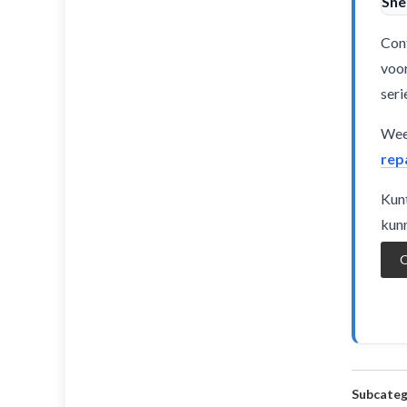
Sne
Cont
voor
seri
Weet
rep
Kunt
kunn
O
Subcateg