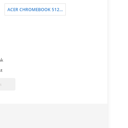
ACER CHROMEBOOK 512...
ak
kt
