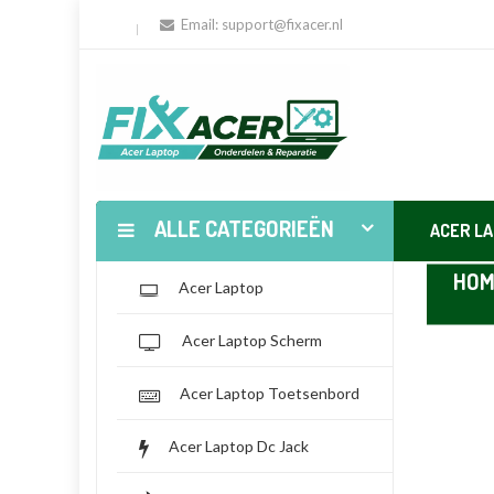
Email:
support@fixacer.nl
ALLE CATEGORIEËN
ACER L
HOM
Acer Laptop
Acer Laptop Scherm
Acer Laptop Toetsenbord
Acer Laptop Dc Jack