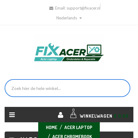
Email:
support@fixacer.nl
Nederlands
0
WINKELWAGEN
€ 0,00
HOME
ACER LAPTOP
ACER CHROMEBOOK