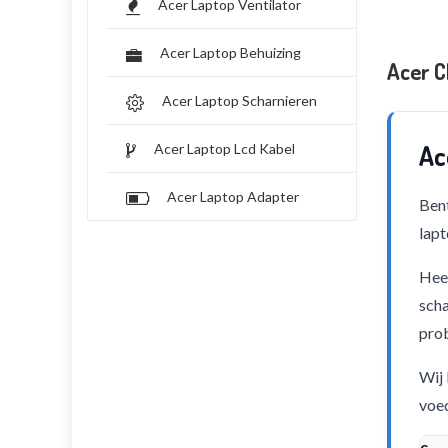
Acer Laptop Ventilator
Acer Laptop Behuizing
Acer 
Acer Laptop Scharnieren
Ac
Acer Laptop Lcd Kabel
Acer Laptop Adapter
Bent
lapt
Heef
scha
pro
Wij 
voed