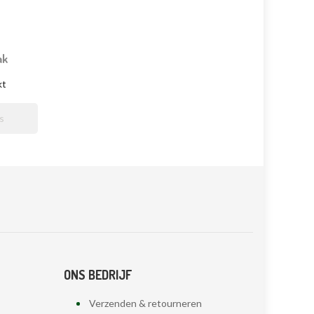
ak
kt

ONS BEDRIJF
Verzenden & retourneren