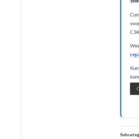
Sne
Cont
voor
C34
Weet
rep
Kunt
kunn
O
Subcateg