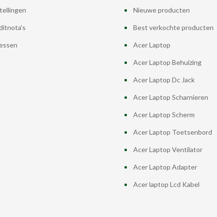
tellingen
Nieuwe producten
ditnota's
Best verkochte producten
essen
Acer Laptop
Acer Laptop Behuizing
Acer Laptop Dc Jack
Acer Laptop Scharnieren
Acer Laptop Scherm
Acer Laptop Toetsenbord
Acer Laptop Ventilator
Acer Laptop Adapter
Acer laptop Lcd Kabel