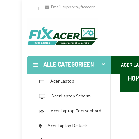
Email:
support@fixacer.nl
ALLE CATEGORIEËN
ACER L
HO
Acer Laptop
Acer Laptop Scherm
Acer Laptop Toetsenbord
Acer Laptop Dc Jack