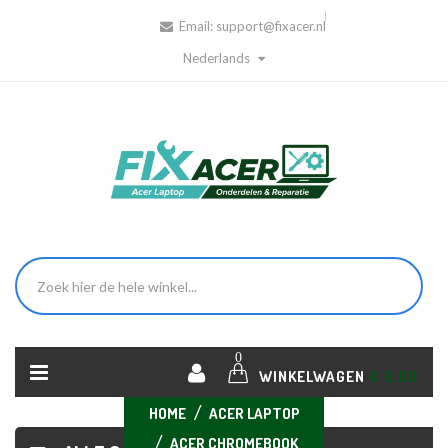
Email:
support@fixacer.nl
Nederlands
0
WINKELWAGEN
€ 0,00
HOME
ACER LAPTOP
ACER CHROMEBOOK