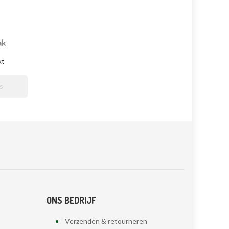
ak
kt

ONS BEDRIJF
Verzenden & retourneren