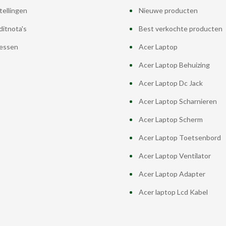
tellingen
Nieuwe producten
ditnota's
Best verkochte producten
essen
Acer Laptop
Acer Laptop Behuizing
Acer Laptop Dc Jack
Acer Laptop Scharnieren
Acer Laptop Scherm
Acer Laptop Toetsenbord
Acer Laptop Ventilator
Acer Laptop Adapter
Acer laptop Lcd Kabel