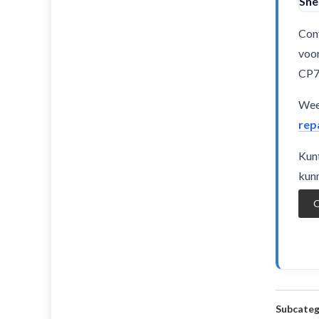
Sne
Cont
voor
CP7
Weet
rep
Kunt
kunn
O
Subcateg