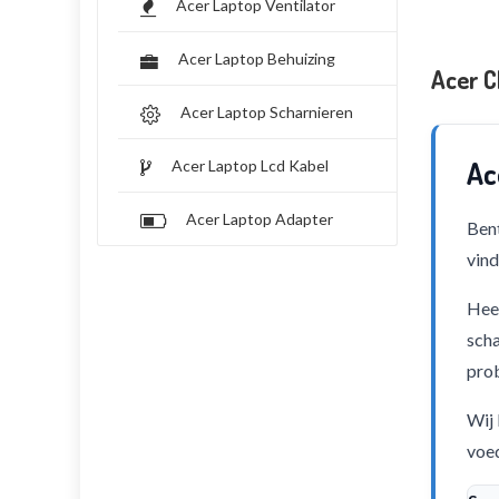
Acer Laptop Ventilator
Acer Laptop Behuizing
Acer 
Acer Laptop Scharnieren
Ac
Acer Laptop Lcd Kabel
Acer Laptop Adapter
Bent
vind
Heef
scha
pro
Wij 
voed