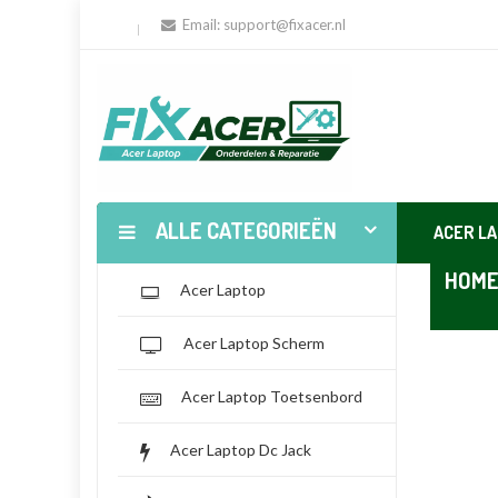
Email:
support@fixacer.nl
ALLE CATEGORIEËN
ACER L
HOM
Acer Laptop
Acer Laptop Scherm
Acer Laptop Toetsenbord
Acer Laptop Dc Jack