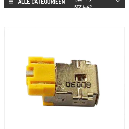
ALLE CATEGORIEËN
SF314-42
SF314-57
SF314-58
SF314-59 DC
POWER JACK
OPLAADPOORT