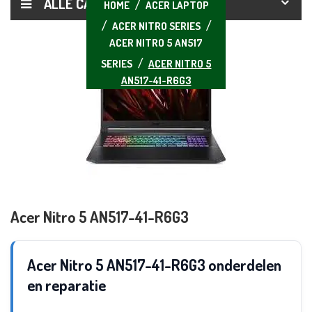
ALLE CATEGORIEËN
HOME
ACER LAPTOP
ACER NITRO SERIES
ACER NITRO 5 AN517
SERIES
ACER NITRO 5
AN517-41-R6G3
Acer Nitro 5 AN517-41-R6G3
Acer Nitro 5 AN517-41-R6G3 onderdelen
en reparatie