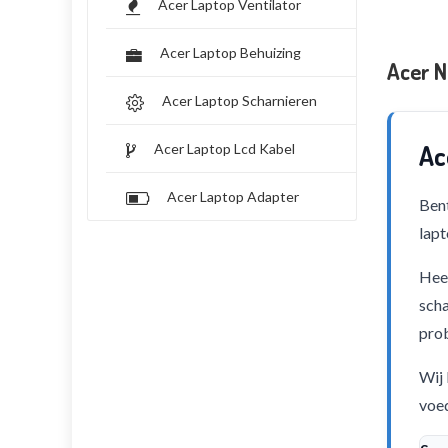
Acer Laptop Ventilator
Acer Laptop Behuizing
Acer N
Acer Laptop Scharnieren
Ac
Acer Laptop Lcd Kabel
Acer Laptop Adapter
Bent
lapt
Heef
scha
pro
Wij 
voed