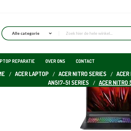
APTOP REPARATIE
OVER ONS
CONTACT
ME
ACER LAPTOP
ACER NITRO SERIES
ACER 
AN517-51 SERIES
ACER NITRO 