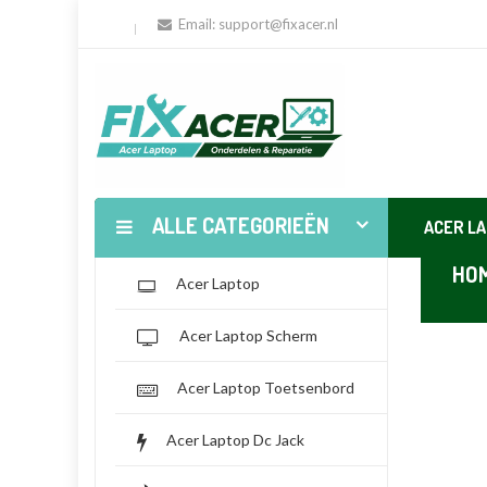
Email:
support@fixacer.nl
ALLE CATEGORIEËN
ACER L
HO
Acer Laptop
Acer Laptop Scherm
Acer Laptop Toetsenbord
Acer Laptop Dc Jack