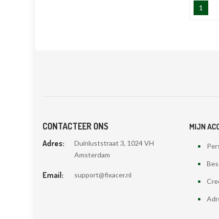
1
CONTACTEER ONS
MIJN AC
Adres:
Duinluststraat 3, 1024 VH
Pers
Amsterdam
Bes
Email:
support@fixacer.nl
Cre
Adr