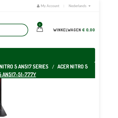
My Account
Nederlands
0
WINKELWAGEN
€ 0,00
NITRO 5 AN517 SERIES
ACER NITRO 5
5 AN517-51-777Y