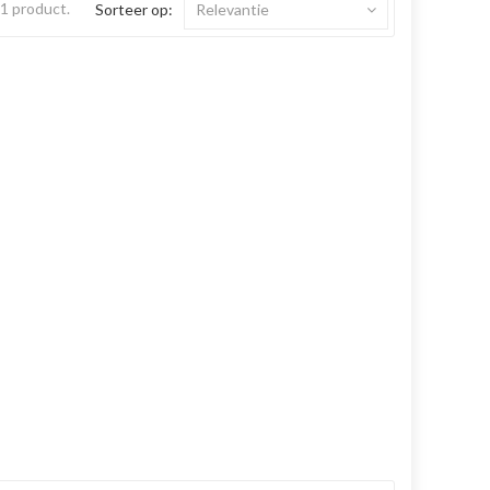
s 1 product.
Sorteer op:
Relevantie