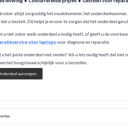
lle levering • Concurrerende prijzen • Geschikt voor repara
roleer altijd zorgvuldig het modelnummer, het onderdeelnummer, 
dat u bestelt. Dit helpt je ervoor te zorgen dat het onderdeel ge
 u niet zeker welk onderdeel u nodig heeft, of geeft u de voorkeu
aratieservice voor laptops
voor diagnose en reparatie.
 u het juiste onderdeel niet vinden? Als u iets nodig heeft dat niet
en het hoogstwaarschijnlijk voor u bestellen.
nderdeel aanvragen
ories