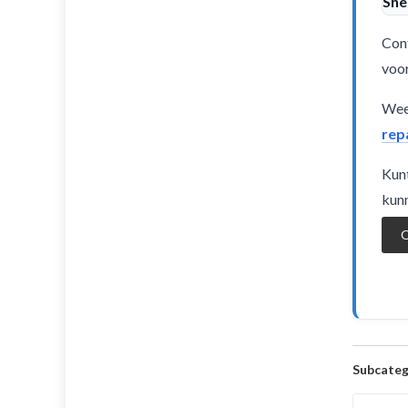
Sne
Cont
voor
Weet
rep
Kunt
kunn
O
Subcateg