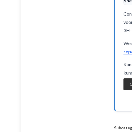
Sne
Cont
voor
3H-
Weet
rep
Kunt
kunn
O
Subcateg