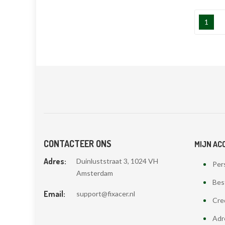
1
CONTACTEER ONS
MIJN AC
Adres:
Duinluststraat 3, 1024 VH
Pers
Amsterdam
Bes
Email:
support@fixacer.nl
Cre
Adr