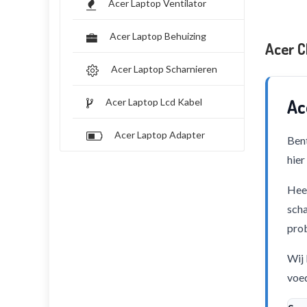
Acer Laptop Ventilator
Acer Laptop Behuizing
Acer 
Acer Laptop Scharnieren
Ac
Acer Laptop Lcd Kabel
Acer Laptop Adapter
Bent
hier
Heef
scha
pro
Wij 
voed