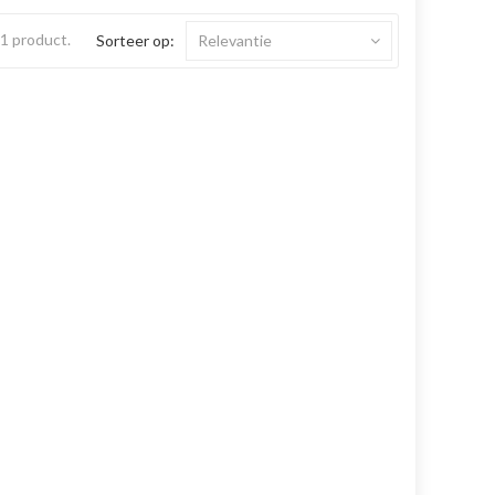
s 1 product.
Sorteer op:
Relevantie