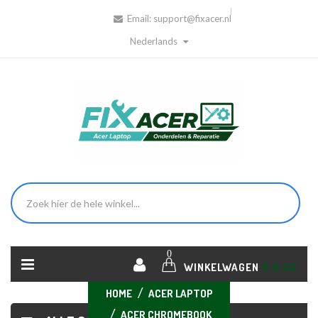
Email:
support@fixacer.nl
Nederlands
0
WINKELWAGEN
€ 0,00
HOME
ACER LAPTOP
ACER CHROMEBOOK