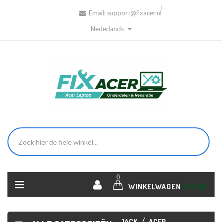
Email:
support@fixacer.nl
Nederlands
0
WINKELWAGEN
€ 0,00
HOME
ACER
LAPTOP DC
JACK
ACER