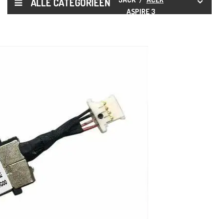
ALLE CATEGORIEËN
ASPIRE 3
A315-42 A315-
54 A315-56 DC
JACK
OPLAADPOORT