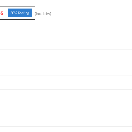
95
20% Korting
(incl. btw)